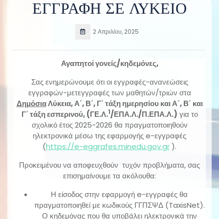
ΕΓΓΡΑΦΗ ΣΕ ΛΥΚΕΙΟ
2 Απριλίου, 2025
Αγαπητοί γονείς/κηδεμόνες,
Σας ενημερώνουμε ότι οι εγγραφές-ανανεώσεις
εγγραφών-μετεγγραφές των μαθητών/τριών στα
Δημόσια
Λύκεια, Α΄, Β΄, Γ΄ τάξη ημερησίου και Α΄, Β΄ και
1
Γ΄ τάξη εσπερινού, (ΓΕ.Λ.
/ΕΠΑ.Λ./Π.ΕΠΑ.Λ.)
για το
σχολικό έτος 2025-2026 θα πραγματοποιηθούν
ηλεκτρονικά μέσω της εφαρμογής e-εγγραφές
(
https://e-eggrafes.minedu.gov.gr
).
Προκειμένου να αποφευχθούν τυχόν προβλήματα, σας
επισημαίνουμε τα ακόλουθα:
Η είσοδος στην εφαρμογή e-εγγραφές θα
πραγματοποιηθεί με κωδικούς ΓΓΠΣΨΔ (TaxisNet).
Ο κηδεμόνας που θα υποβάλει ηλεκτρονικά την