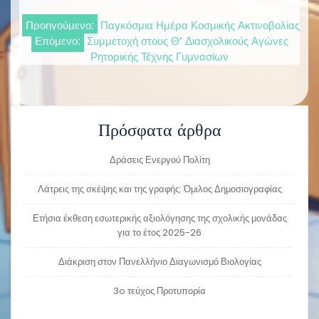
Πλοήγηση
Προηγούμενο:
Παγκόσμια Ημέρα Κοσμικής Ακτινοβολίας
Επόμενο:
Συμμετοχή στους Θ’ Διασχολικούς Αγώνες
άρθρων
Ρητορικής Τέχνης Γυμνασίων
Πρόσφατα άρθρα
Δράσεις Ενεργού Πολίτη
Λάτρεις της σκέψης και της γραφής: Όμιλος Δημοσιογραφίας
Ετήσια έκθεση εσωτερικής αξιολόγησης της σχολικής μονάδας
για το έτος 2025-26
Διάκριση στον Πανελλήνιο Διαγωνισμό Βιολογίας
3o τεύχος Προτυπορία